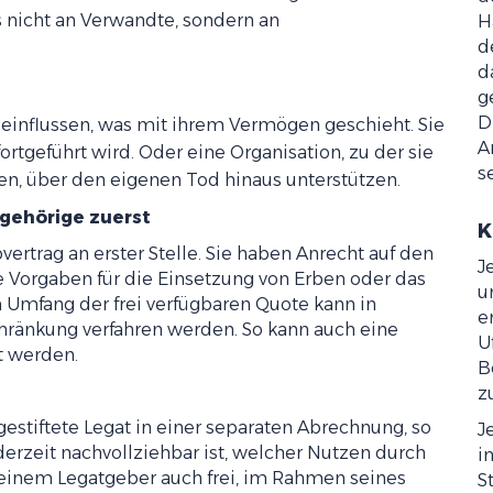
 nicht an Verwandte, sondern an
H
d
d
g
D
eeinflussen, was mit ihrem Vermögen geschieht. Sie
A
ortgeführt wird. Oder eine Organisation, zu der sie
s
en, über den eigenen Tod hinaus unterstützen.
gehörige zuerst
K
ertrag an erster Stelle. Sie haben Anrecht auf den
J
he Vorgaben für die Einsetzung von Erben oder das
u
m Umfang der frei verfügbaren Quote kann in
e
ränkung verfahren werden. So kann auch eine
U
t werden.
B
z
gestiftete Legat in einer separaten Abrechnung, so
J
derzeit nachvollziehbar ist, welcher Nutzen durch
i
t einem Legatgeber auch frei, im Rahmen seines
S