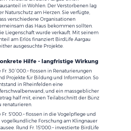
ausanteil in Wohlen. Der Verstorbenen lag
er Naturschutz am Herzen. Sie verfügte,
ass verschiedene Organisationen
emeinsam das Haus bekommen sollten.
ie Liegenschaft wurde verkauft. Mit seinem
nteil am Erlös finanziert BirdLife Aargau
either ausgesuchte Projekte.
onkrete Hilfe - langfristige Wirkung
e Fr. 30´000.– flossen in Renaturierungen
nd Projekte für Bildung und Information. So
ntstand in Rheinfelden eine
ferschwalbenwand, und ein massgeblicher
etrag half mit, einen Teilabschnitt der Bünz
u renaturieren.
e Fr. 5'000.– flossen in die Vogelpflege und
n vogelkundliche Forschung am Klingnauer
tausee. Rund Fr. 15'000.– investierte BirdLife