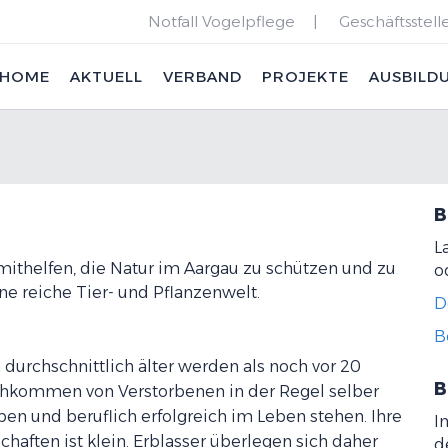
Notfall Vogelpflege
Geschäftsstell
HOME
AKTUELL
VERBAND
PROJEKTE
AUSBILD
B
L
 mithelfen, die Natur im Aargau zu schützen und zu
o
ne reiche Tier- und Pflanzenwelt.
D
B
 durchschnittlich älter werden als noch vor 20
B
Nachkommen von Verstorbenen in der Regel selber
en und beruflich erfolgreich im Leben stehen. Ihre
I
chaften ist klein. Erblasser überlegen sich daher
d