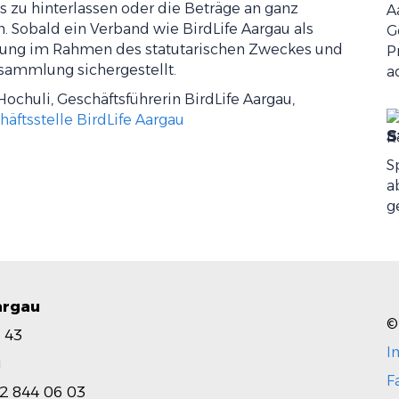
 zu hinterlassen oder die Beträge an ganz
A
 Sobald ein Verband wie BirdLife Aargau als
G
endung im Rahmen des statutarischen Zweckes und
P
rsammlung sichergestellt.
a
ochuli, Geschäftsführerin BirdLife Aargau,
äftsstelle BirdLife Aargau
S
S
a
g
argau
©
 43
I
u
F
2 844 06 03