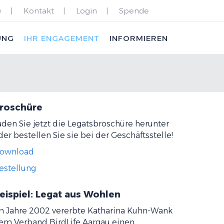
e
Kontakt
Login
Spende
UNG
IHR ENGAGEMENT
INFORMIEREN
roschüre
aden Sie jetzt die Legatsbroschüre herunter
der bestellen Sie sie bei der Geschäftsstelle!
ownload
estellung
eispiel: Legat aus Wohlen
m Jahre 2002 vererbte Katharina Kuhn-Wank
em Verband BirdLife Aargau einen