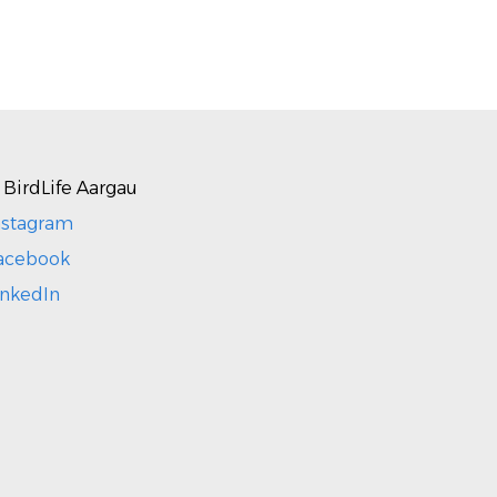
 BirdLife Aargau
nstagram
acebook
inkedIn