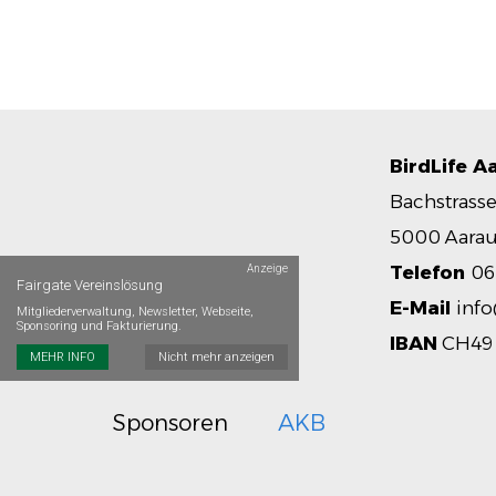
BirdLife A
Bachstrasse
5000 Aara
Telefon
06
Anzeige
Fairgate Vereinslösung
E-Mail
info
Mitgliederverwaltung, Newsletter, Webseite,
Sponsoring und Fakturierung.
IBAN
CH49 
MEHR INFO
Nicht mehr anzeigen
Sponsoren
AKB