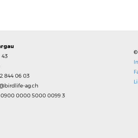
argau
©
 43
I
u
F
2 844 06 03
L
@birdlife-ag.ch
0900 0000 5000 0099 3